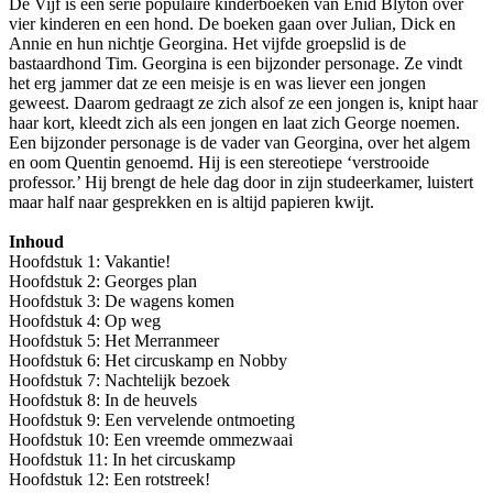
De Vijf is een serie populaire kinderboeken van Enid Blyton over
vier kinderen en een hond. De boeken gaan over Julian, Dick en
Annie en hun nichtje Georgina. Het vijfde groepslid is de
bastaardhond Tim. Georgina is een bijzonder personage. Ze vindt
het erg jammer dat ze een meisje is en was liever een jongen
geweest. Daarom gedraagt ze zich alsof ze een jongen is, knipt haar
haar kort, kleedt zich als een jongen en laat zich George noemen.
Een bijzonder personage is de vader van Georgina, over het algem
en oom Quentin genoemd. Hij is een stereotiepe ‘verstrooide
professor.’ Hij brengt de hele dag door in zijn studeerkamer, luistert
maar half naar gesprekken en is altijd papieren kwijt.
Inhoud
Hoofdstuk 1: Vakantie!
Hoofdstuk 2: Georges plan
Hoofdstuk 3: De wagens komen
Hoofdstuk 4: Op weg
Hoofdstuk 5: Het Merranmeer
Hoofdstuk 6: Het circuskamp en Nobby
Hoofdstuk 7: Nachtelijk bezoek
Hoofdstuk 8: In de heuvels
Hoofdstuk 9: Een vervelende ontmoeting
Hoofdstuk 10: Een vreemde ommezwaai
Hoofdstuk 11: In het circuskamp
Hoofdstuk 12: Een rotstreek!