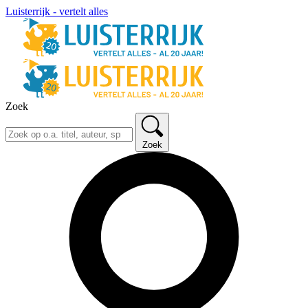
Luisterrijk - vertelt alles
Zoek
Zoek