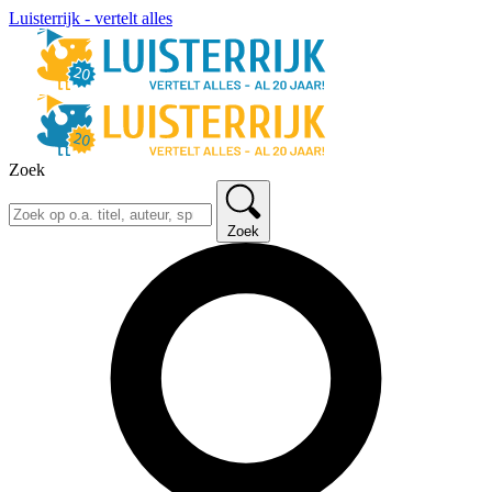
Luisterrijk - vertelt alles
Zoek
Zoek