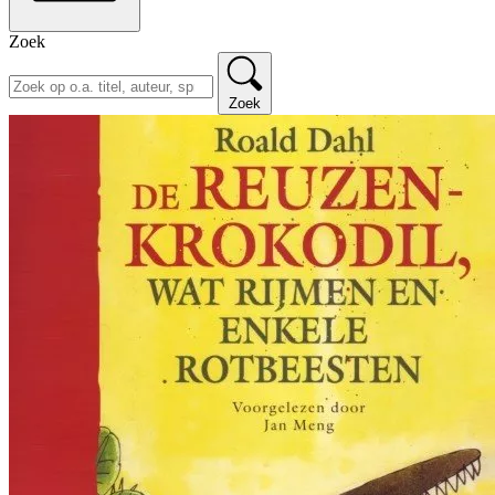
Zoek
Zoek