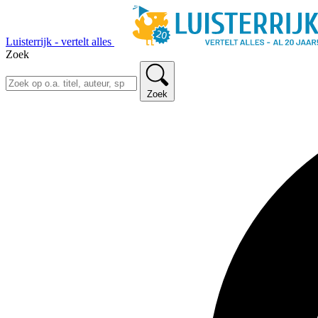
Luisterrijk - vertelt alles
Zoek
Zoek