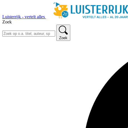
Luisterrijk - vertelt alles
Zoek
Zoek