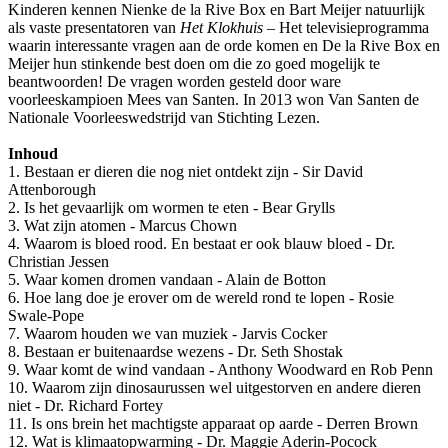
Kinderen kennen Nienke de la Rive Box en Bart Meijer natuurlijk
als vaste presentatoren van
Het Klokhuis
– Het televisieprogramma
waarin interessante vragen aan de orde komen en De la Rive Box en
Meijer hun stinkende best doen om die zo goed mogelijk te
beantwoorden! De vragen worden gesteld door ware
voorleeskampioen Mees van Santen. In 2013 won Van Santen de
Nationale Voorleeswedstrijd van Stichting Lezen.
Inhoud
1. Bestaan er dieren die nog niet ontdekt zijn - Sir David
Attenborough
2. Is het gevaarlijk om wormen te eten - Bear Grylls
3. Wat zijn atomen - Marcus Chown
4. Waarom is bloed rood. En bestaat er ook blauw bloed - Dr.
Christian Jessen
5. Waar komen dromen vandaan - Alain de Botton
6. Hoe lang doe je erover om de wereld rond te lopen - Rosie
Swale-Pope
7. Waarom houden we van muziek - Jarvis Cocker
8. Bestaan er buitenaardse wezens - Dr. Seth Shostak
9. Waar komt de wind vandaan - Anthony Woodward en Rob Penn
10. Waarom zijn dinosaurussen wel uitgestorven en andere dieren
niet - Dr. Richard Fortey
11. Is ons brein het machtigste apparaat op aarde - Derren Brown
12. Wat is klimaatopwarming - Dr. Maggie Aderin-Pocock