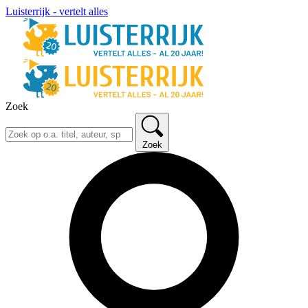
Luisterrijk - vertelt alles
Zoek
Zoek