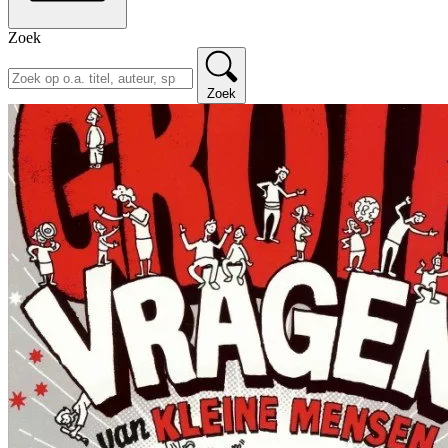
Zoek
Zoek