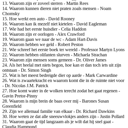
13. Waarom zijn er zoveel sterren - Martin Rees
14. Waarom kunnen dieren niet praten zoals mensen - Noam
Chomsky
15. Hoe werkt een auto - David Rooney
16. Waarom kan ik mezelf niet kietelen - David Eagleman
17. Wie had het eerste huisdier - Celia Haddon
18. Waarom zijn er oorlogen - Alex Crawford
19. Waarom gaan we naar de wc - Adam Hart-Davis
20. Waarom hebben we geld - Robert Peston
21. Wie schreef het eerste boek ter wereld - Professor Martyn Lyons
22. Waarom hebben olifanten slurven - Michaela Strachan
23. Waarom zijn mensen soms gemeen - Dr. Oliver James
24. Als het heelal met niets begon, hoe kan er dan toch iets uit zijn
ontstaan - Dr. Simon Singh
25. Wat is het meest bedreigde dier op aarde - Mark Carwardine
26. Wat is zwaartekracht en waarom komt die in de ruimte niet voor
- Dr. Nicolas J.M. Patrick
27. Hoe komt water in de wolken terecht zodat het gaat regenen -
Gavin Pretor-Pinny
28. Waarom is mijn brein de baas over mij - Barones Susan
Greenfield
29. Zijn we allemaal familie van elkaar - Dr. Richard Dawkins
30. Hoe weten ze dat alle sneeuwvlokjes anders zijn - Justin Pollard
31. Waarom gaat de tijd langzaam als je wilt dat hij snel gaat -
Claudia Hammond