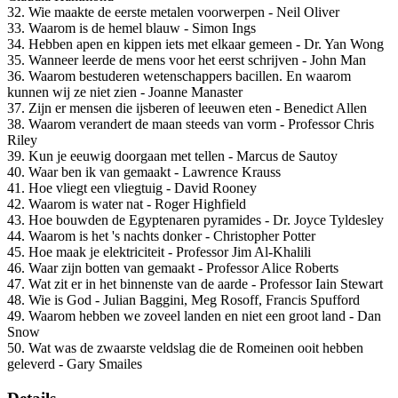
32. Wie maakte de eerste metalen voorwerpen - Neil Oliver
33. Waarom is de hemel blauw - Simon Ings
34. Hebben apen en kippen iets met elkaar gemeen - Dr. Yan Wong
35. Wanneer leerde de mens voor het eerst schrijven - John Man
36. Waarom bestuderen wetenschappers bacillen. En waarom
kunnen wij ze niet zien - Joanne Manaster
37. Zijn er mensen die ijsberen of leeuwen eten - Benedict Allen
38. Waarom verandert de maan steeds van vorm - Professor Chris
Riley
39. Kun je eeuwig doorgaan met tellen - Marcus de Sautoy
40. Waar ben ik van gemaakt - Lawrence Krauss
41. Hoe vliegt een vliegtuig - David Rooney
42. Waarom is water nat - Roger Highfield
43. Hoe bouwden de Egyptenaren pyramides - Dr. Joyce Tyldesley
44. Waarom is het 's nachts donker - Christopher Potter
45. Hoe maak je elektriciteit - Professor Jim Al-Khalili
46. Waar zijn botten van gemaakt - Professor Alice Roberts
47. Wat zit er in het binnenste van de aarde - Professor Iain Stewart
48. Wie is God - Julian Baggini, Meg Rosoff, Francis Spufford
49. Waarom hebben we zoveel landen en niet een groot land - Dan
Snow
50. Wat was de zwaarste veldslag die de Romeinen ooit hebben
geleverd - Gary Smailes