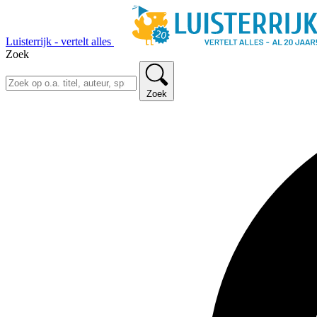
Luisterrijk - vertelt alles
Zoek
Zoek