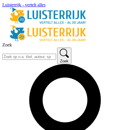
Luisterrijk - vertelt alles
Zoek
Zoek