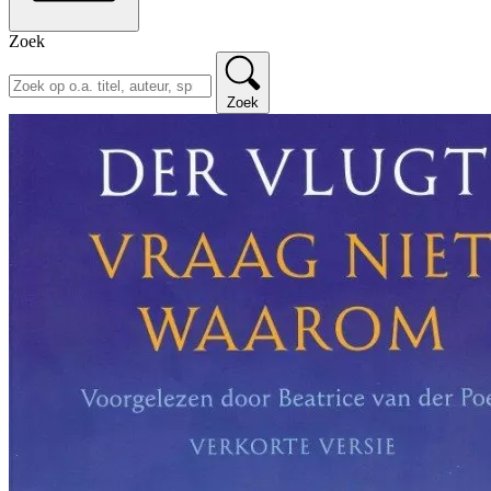
Zoek
Zoek