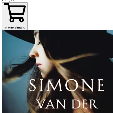
in winkelmand