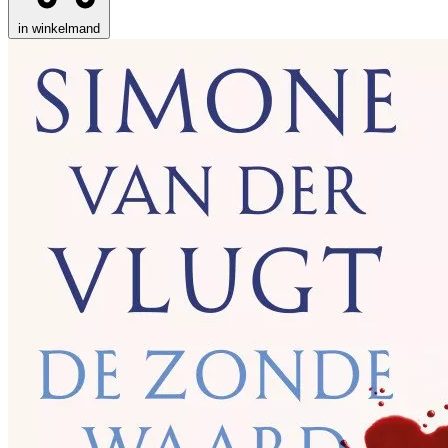
in winkelmand