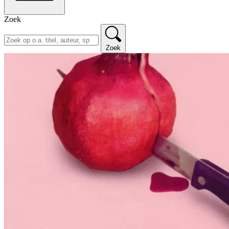
Zoek
Zoek