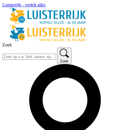
Luisterrijk - vertelt alles
Zoek
Zoek