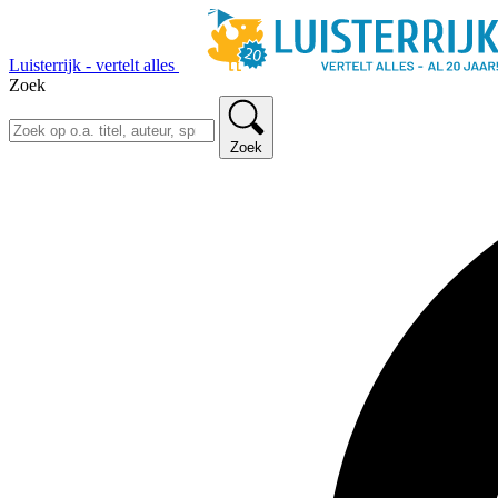
Luisterrijk - vertelt alles
Zoek
Zoek