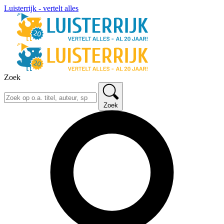
Luisterrijk - vertelt alles
Zoek
Zoek