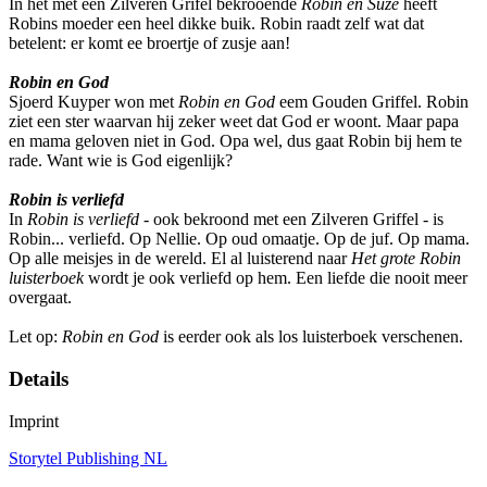
In het met een Zilveren Grifel bekrooende
Robin en Suze
heeft
Robins moeder een heel dikke buik. Robin raadt zelf wat dat
betelent: er komt ee broertje of zusje aan!
Robin en God
Sjoerd Kuyper won met
Robin en God
eem Gouden Griffel. Robin
ziet een ster waarvan hij zeker weet dat God er woont. Maar papa
en mama geloven niet in God. Opa wel, dus gaat Robin bij hem te
rade. Want wie is God eigenlijk?
Robin is verliefd
In
Robin is verliefd
- ook bekroond met een Zilveren Griffel - is
Robin... verliefd. Op Nellie. Op oud omaatje. Op de juf. Op mama.
Op alle meisjes in de wereld. El al luisterend naar
Het grote Robin
luisterboek
wordt je ook verliefd op hem. Een liefde die nooit meer
overgaat.
Let op:
Robin en God
is eerder ook als los luisterboek verschenen.
Details
Imprint
Storytel Publishing NL