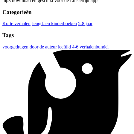
mp3 download en geschikt voor de Luisterrijk app
Categorieën
Korte verhalen
Jeugd- en kinderboeken
5-8 jaar
Tags
voorgedragen door de auteur
leeftijd 4-6
verhalenbundel