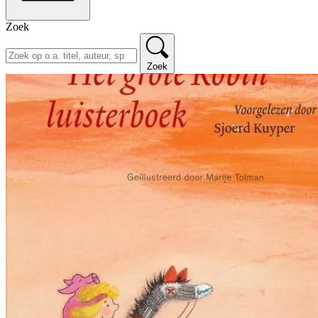
Zoek
Zoek