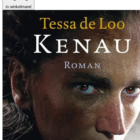
in winkelmand