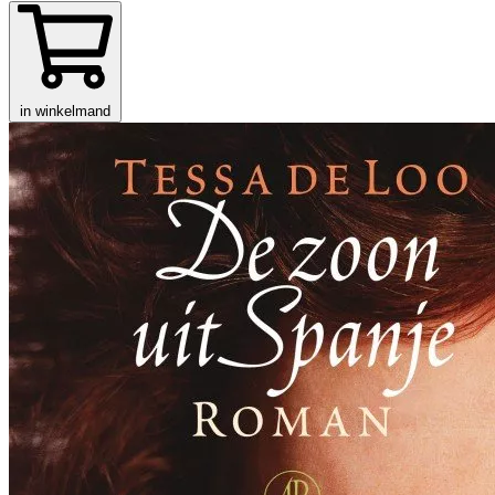
in winkelmand