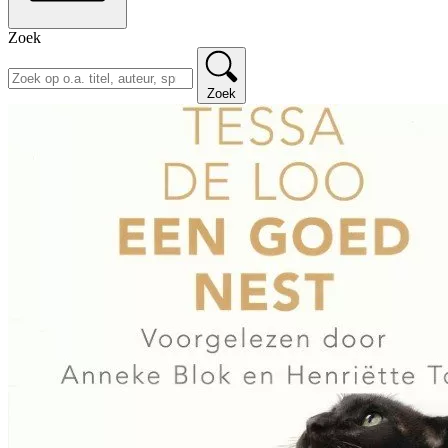
Zoek
Zoek