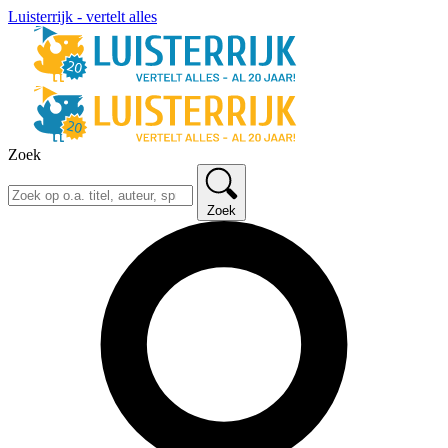
Luisterrijk - vertelt alles
Zoek
Zoek