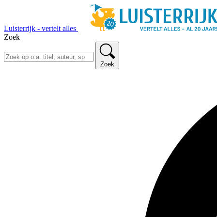
Luisterrijk - vertelt alles
Zoek
Zoek