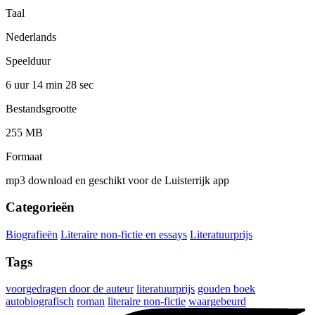
Taal
Nederlands
Speelduur
6 uur 14 min
28 sec
Bestandsgrootte
255 MB
Formaat
mp3 download en geschikt voor de Luisterrijk app
Categorieën
Biografieën
Literaire non-fictie en essays
Literatuurprijs
Tags
voorgedragen door de auteur
literatuurprijs
gouden boek
autobiografisch
roman
literaire non-fictie
waargebeurd