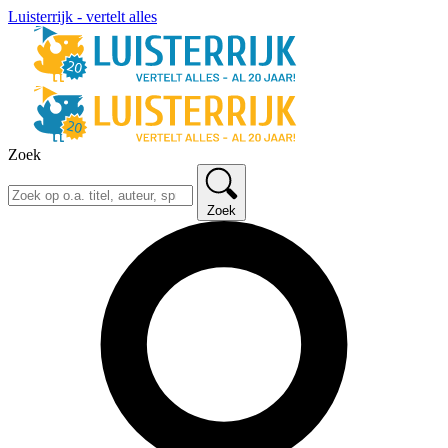
Luisterrijk - vertelt alles
Zoek
Zoek