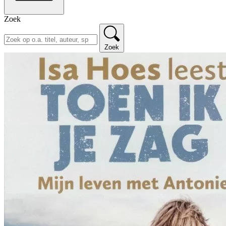
Zoek
Zoek