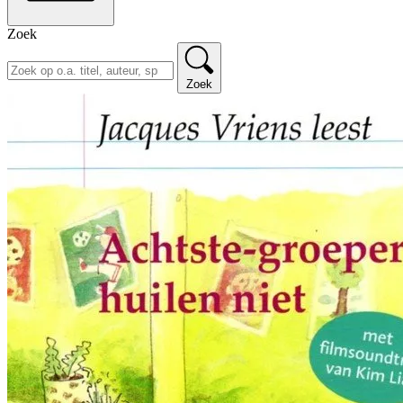
Zoek
Zoek