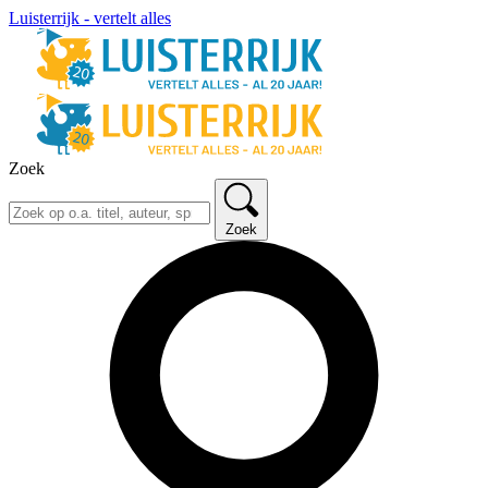
Luisterrijk - vertelt alles
Zoek
Zoek