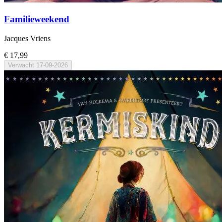
Familieweekend
Jacques Vriens
€ 17,99
Verwacht
17-09-2026