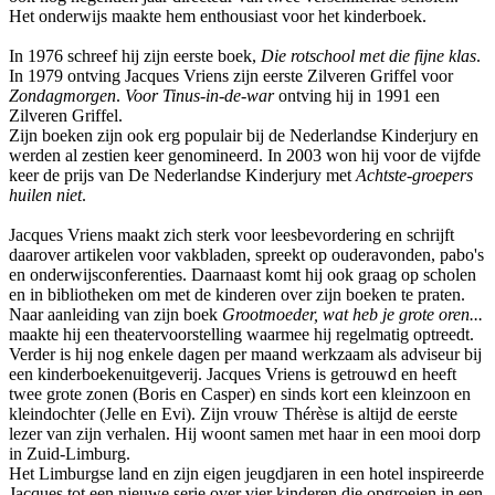
Het onderwijs maakte hem enthousiast voor het kinderboek.
In 1976 schreef hij zijn eerste boek,
Die rotschool met die fijne klas
.
In 1979 ontving Jacques Vriens zijn eerste Zilveren Griffel voor
Zondagmorgen
.
Voor Tinus-in-de-war
ontving hij in 1991 een
Zilveren Griffel.
Zijn boeken zijn ook erg populair bij de Nederlandse Kinderjury en
werden al zestien keer genomineerd. In 2003 won hij voor de vijfde
keer de prijs van De Nederlandse Kinderjury met
Achtste-groepers
huilen niet
.
Jacques Vriens maakt zich sterk voor leesbevordering en schrijft
daarover artikelen voor vakbladen, spreekt op ouderavonden, pabo's
en onderwijsconferenties. Daarnaast komt hij ook graag op scholen
en in bibliotheken om met de kinderen over zijn boeken te praten.
Naar aanleiding van zijn boek
Grootmoeder, wat heb je grote oren...
maakte hij een theatervoorstelling waarmee hij regelmatig optreedt.
Verder is hij nog enkele dagen per maand werkzaam als adviseur bij
een kinderboekenuitgeverij. Jacques Vriens is getrouwd en heeft
twee grote zonen (Boris en Casper) en sinds kort een kleinzoon en
kleindochter (Jelle en Evi). Zijn vrouw Thérèse is altijd de eerste
lezer van zijn verhalen. Hij woont samen met haar in een mooi dorp
in Zuid-Limburg.
Het Limburgse land en zijn eigen jeugdjaren in een hotel inspireerde
Jacques tot een nieuwe serie over vier kinderen die opgroeien in een