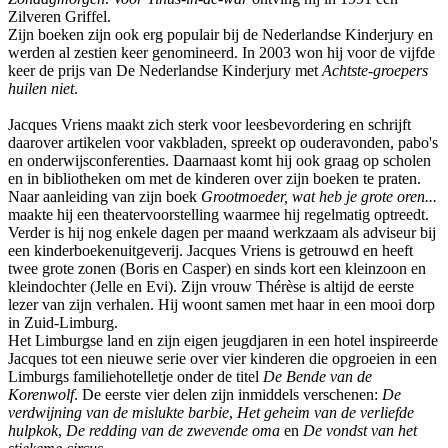
Zilveren Griffel.
Zijn boeken zijn ook erg populair bij de Nederlandse Kinderjury en
werden al zestien keer genomineerd. In 2003 won hij voor de vijfde
keer de prijs van De Nederlandse Kinderjury met
Achtste-groepers
huilen niet
.
Jacques Vriens maakt zich sterk voor leesbevordering en schrijft
daarover artikelen voor vakbladen, spreekt op ouderavonden, pabo's
en onderwijsconferenties. Daarnaast komt hij ook graag op scholen
en in bibliotheken om met de kinderen over zijn boeken te praten.
Naar aanleiding van zijn boek
Grootmoeder, wat heb je grote oren...
maakte hij een theatervoorstelling waarmee hij regelmatig optreedt.
Verder is hij nog enkele dagen per maand werkzaam als adviseur bij
een kinderboekenuitgeverij. Jacques Vriens is getrouwd en heeft
twee grote zonen (Boris en Casper) en sinds kort een kleinzoon en
kleindochter (Jelle en Evi). Zijn vrouw Thérèse is altijd de eerste
lezer van zijn verhalen. Hij woont samen met haar in een mooi dorp
in Zuid-Limburg.
Het Limburgse land en zijn eigen jeugdjaren in een hotel inspireerde
Jacques tot een nieuwe serie over vier kinderen die opgroeien in een
Limburgs familiehotelletje onder de titel
De Bende van de
Korenwolf
. De eerste vier delen zijn inmiddels verschenen:
De
verdwijning van de mislukte barbie
,
Het geheim van de verliefde
hulpkok
,
De redding van de zwevende oma
en
De vondst van het