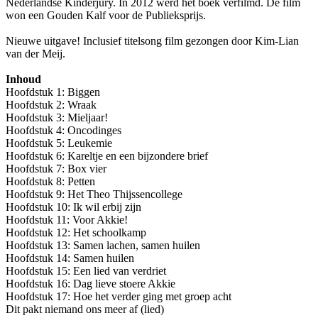
Nederlandse Kinderjury. In 2012 werd het boek verfilmd. De film
won een Gouden Kalf voor de Publieksprijs.
Nieuwe uitgave! Inclusief titelsong film gezongen door Kim-Lian
van der Meij.
Inhoud
Hoofdstuk 1: Biggen
Hoofdstuk 2: Wraak
Hoofdstuk 3: Mieljaar!
Hoofdstuk 4: Oncodinges
Hoofdstuk 5: Leukemie
Hoofdstuk 6: Kareltje en een bijzondere brief
Hoofdstuk 7: Box vier
Hoofdstuk 8: Petten
Hoofdstuk 9: Het Theo Thijssencollege
Hoofdstuk 10: Ik wil erbij zijn
Hoofdstuk 11: Voor Akkie!
Hoofdstuk 12: Het schoolkamp
Hoofdstuk 13: Samen lachen, samen huilen
Hoofdstuk 14: Samen huilen
Hoofdstuk 15: Een lied van verdriet
Hoofdstuk 16: Dag lieve stoere Akkie
Hoofdstuk 17: Hoe het verder ging met groep acht
Dit pakt niemand ons meer af (lied)