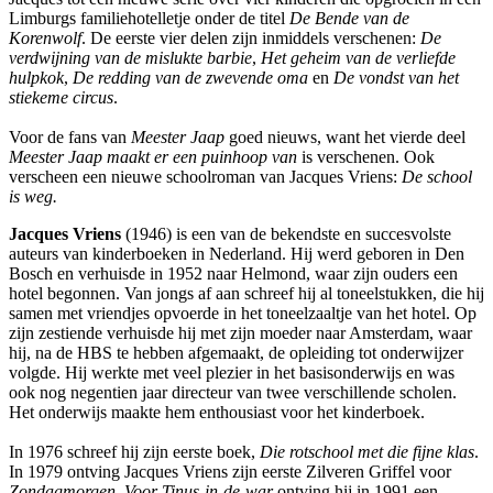
Limburgs familiehotelletje onder de titel
De Bende van de
Korenwolf
. De eerste vier delen zijn inmiddels verschenen:
De
verdwijning van de mislukte barbie
,
Het geheim van de verliefde
hulpkok
,
De redding van de zwevende oma
en
De vondst van het
stiekeme circus
.
Voor de fans van
Meester Jaap
goed nieuws, want het vierde deel
Meester Jaap maakt er een puinhoop van
is verschenen. Ook
verscheen een nieuwe schoolroman van Jacques Vriens:
De school
is weg.
Jacques Vriens
(1946) is een van de bekendste en succesvolste
auteurs van kinderboeken in Nederland. Hij werd geboren in Den
Bosch en verhuisde in 1952 naar Helmond, waar zijn ouders een
hotel begonnen. Van jongs af aan schreef hij al toneelstukken, die hij
samen met vriendjes opvoerde in het toneelzaaltje van het hotel. Op
zijn zestiende verhuisde hij met zijn moeder naar Amsterdam, waar
hij, na de HBS te hebben afgemaakt, de opleiding tot onderwijzer
volgde. Hij werkte met veel plezier in het basisonderwijs en was
ook nog negentien jaar directeur van twee verschillende scholen.
Het onderwijs maakte hem enthousiast voor het kinderboek.
In 1976 schreef hij zijn eerste boek,
Die rotschool met die fijne klas
.
In 1979 ontving Jacques Vriens zijn eerste Zilveren Griffel voor
Zondagmorgen
.
Voor Tinus-in-de-war
ontving hij in 1991 een