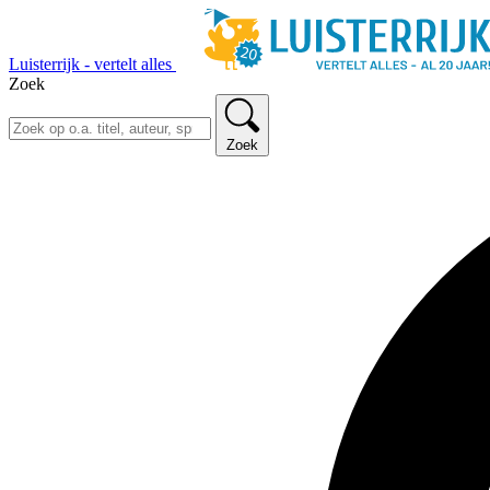
Luisterrijk - vertelt alles
Zoek
Zoek