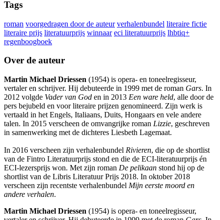
Tags
roman
voorgedragen door de auteur
verhalenbundel
literaire fictie
literaire prijs
literatuurprijs
winnaar
eci literatuurprijs
lhbtiq+
regenboogboek
Over de auteur
Martin Michael Driessen
(1954) is opera- en toneelregisseur,
vertaler en schrijver. Hij debuteerde in 1999 met de roman
Gars
. In
2012 volgde
Vader van God
en in 2013
Een ware held
, alle door de
pers bejubeld en voor literaire prijzen genomineerd. Zijn werk is
vertaald in het Engels, Italiaans, Duits, Hongaars en vele andere
talen. In 2015 verscheen de omvangrijke roman
Lizzie
, geschreven
in samenwerking met de dichteres Liesbeth Lagemaat.
In 2016 verscheen zijn verhalenbundel
Rivieren
, die op de shortlist
van de Fintro Literatuurprijs stond en die de ECI-literatuurprijs én
ECI-lezersprijs won. Met zijn roman
De pelikaan
stond hij op de
shortlist van de Libris Literatuur Prijs 2018. In oktober 2018
verscheen zijn recentste verhalenbundel
Mijn eerste moord en
andere verhalen
.
Martin Michael Driessen
(1954) is opera- en toneelregisseur,
vertaler en schrijver. Hij debuteerde in 1999 met de roman
Gars
. In