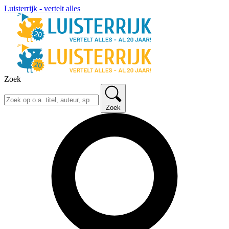
Luisterrijk - vertelt alles
Zoek
Zoek