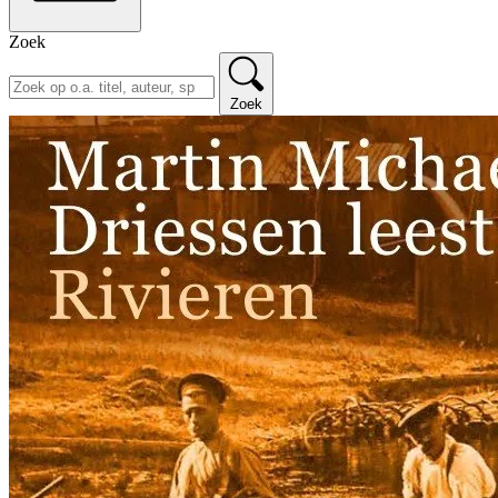
Zoek
Zoek