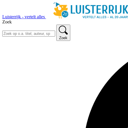
Luisterrijk - vertelt alles
Zoek
Zoek