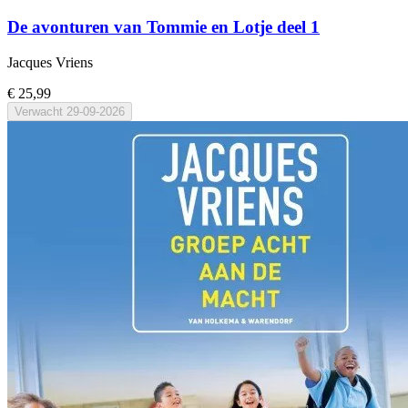
De avonturen van Tommie en Lotje deel 1
Jacques Vriens
€ 25,99
Verwacht
29-09-2026