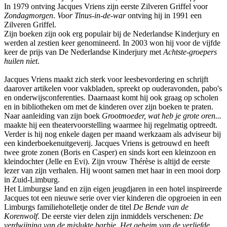
In 1979 ontving Jacques Vriens zijn eerste Zilveren Griffel voor
Zondagmorgen
.
Voor Tinus-in-de-war
ontving hij in 1991 een
Zilveren Griffel.
Zijn boeken zijn ook erg populair bij de Nederlandse Kinderjury en
werden al zestien keer genomineerd. In 2003 won hij voor de vijfde
keer de prijs van De Nederlandse Kinderjury met
Achtste-groepers
huilen niet
.
Jacques Vriens maakt zich sterk voor leesbevordering en schrijft
daarover artikelen voor vakbladen, spreekt op ouderavonden, pabo's
en onderwijsconferenties. Daarnaast komt hij ook graag op scholen
en in bibliotheken om met de kinderen over zijn boeken te praten.
Naar aanleiding van zijn boek
Grootmoeder, wat heb je grote oren...
maakte hij een theatervoorstelling waarmee hij regelmatig optreedt.
Verder is hij nog enkele dagen per maand werkzaam als adviseur bij
een kinderboekenuitgeverij. Jacques Vriens is getrouwd en heeft
twee grote zonen (Boris en Casper) en sinds kort een kleinzoon en
kleindochter (Jelle en Evi). Zijn vrouw Thérèse is altijd de eerste
lezer van zijn verhalen. Hij woont samen met haar in een mooi dorp
in Zuid-Limburg.
Het Limburgse land en zijn eigen jeugdjaren in een hotel inspireerde
Jacques tot een nieuwe serie over vier kinderen die opgroeien in een
Limburgs familiehotelletje onder de titel
De Bende van de
Korenwolf
. De eerste vier delen zijn inmiddels verschenen:
De
verdwijning van de mislukte barbie
,
Het geheim van de verliefde