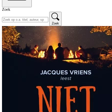
Zoek
Zoek