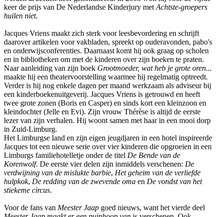
keer de prijs van De Nederlandse Kinderjury met
Achtste-groepers
huilen niet
.
Jacques Vriens maakt zich sterk voor leesbevordering en schrijft
daarover artikelen voor vakbladen, spreekt op ouderavonden, pabo's
en onderwijsconferenties. Daarnaast komt hij ook graag op scholen
en in bibliotheken om met de kinderen over zijn boeken te praten.
Naar aanleiding van zijn boek
Grootmoeder, wat heb je grote oren...
maakte hij een theatervoorstelling waarmee hij regelmatig optreedt.
Verder is hij nog enkele dagen per maand werkzaam als adviseur bij
een kinderboekenuitgeverij. Jacques Vriens is getrouwd en heeft
twee grote zonen (Boris en Casper) en sinds kort een kleinzoon en
kleindochter (Jelle en Evi). Zijn vrouw Thérèse is altijd de eerste
lezer van zijn verhalen. Hij woont samen met haar in een mooi dorp
in Zuid-Limburg.
Het Limburgse land en zijn eigen jeugdjaren in een hotel inspireerde
Jacques tot een nieuwe serie over vier kinderen die opgroeien in een
Limburgs familiehotelletje onder de titel
De Bende van de
Korenwolf
. De eerste vier delen zijn inmiddels verschenen:
De
verdwijning van de mislukte barbie
,
Het geheim van de verliefde
hulpkok
,
De redding van de zwevende oma
en
De vondst van het
stiekeme circus
.
Voor de fans van
Meester Jaap
goed nieuws, want het vierde deel
Meester Jaap maakt er een puinhoop van
is verschenen. Ook