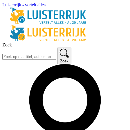
Luisterrijk - vertelt alles
Zoek
Zoek