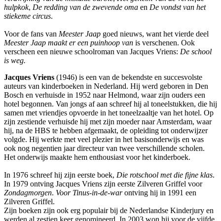
hulpkok
,
De redding van de zwevende oma
en
De vondst van het
stiekeme circus
.
Voor de fans van
Meester Jaap
goed nieuws, want het vierde deel
Meester Jaap maakt er een puinhoop van
is verschenen. Ook
verscheen een nieuwe schoolroman van Jacques Vriens:
De school
is weg.
Jacques Vriens
(1946) is een van de bekendste en succesvolste
auteurs van kinderboeken in Nederland. Hij werd geboren in Den
Bosch en verhuisde in 1952 naar Helmond, waar zijn ouders een
hotel begonnen. Van jongs af aan schreef hij al toneelstukken, die hij
samen met vriendjes opvoerde in het toneelzaaltje van het hotel. Op
zijn zestiende verhuisde hij met zijn moeder naar Amsterdam, waar
hij, na de HBS te hebben afgemaakt, de opleiding tot onderwijzer
volgde. Hij werkte met veel plezier in het basisonderwijs en was
ook nog negentien jaar directeur van twee verschillende scholen.
Het onderwijs maakte hem enthousiast voor het kinderboek.
In 1976 schreef hij zijn eerste boek,
Die rotschool met die fijne klas
.
In 1979 ontving Jacques Vriens zijn eerste Zilveren Griffel voor
Zondagmorgen
.
Voor Tinus-in-de-war
ontving hij in 1991 een
Zilveren Griffel.
Zijn boeken zijn ook erg populair bij de Nederlandse Kinderjury en
werden al zestien keer genomineerd. In 2003 won hij voor de vijfde