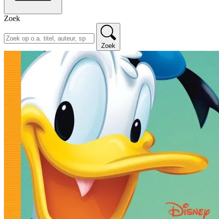
Zoek
Zoek