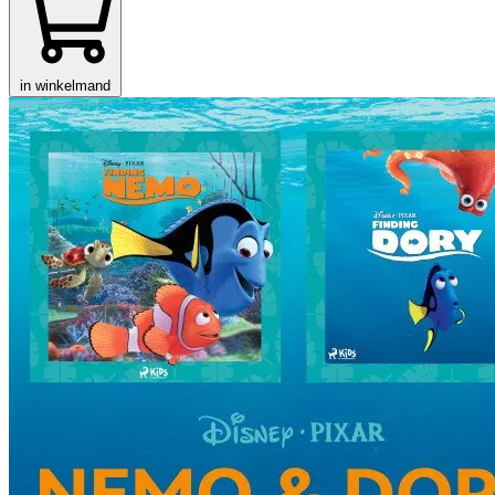
in winkelmand