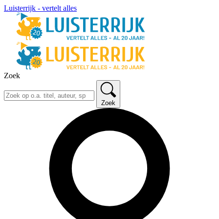
Luisterrijk - vertelt alles
Zoek
Zoek