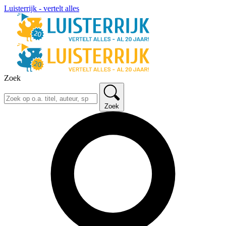
Luisterrijk - vertelt alles
Zoek
Zoek