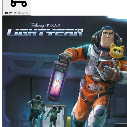
in winkelmand