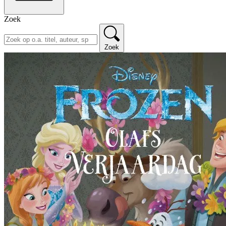
Zoek
Zoek