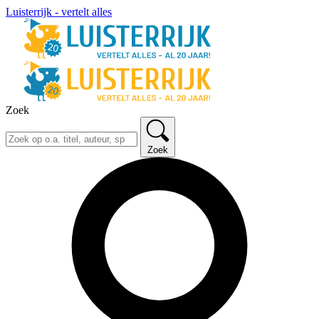
Luisterrijk - vertelt alles
Zoek
Zoek