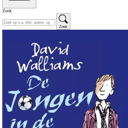
Zoek
Zoek