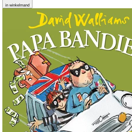
in winkelmand