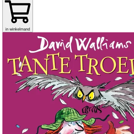
in winkelmand