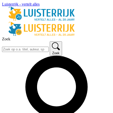
Luisterrijk - vertelt alles
Zoek
Zoek