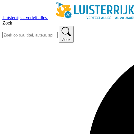
Luisterrijk - vertelt alles
Zoek
Zoek