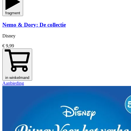
fragment
Nemo & Dory: De collectie
Disney
€ 9,99
in winkelmand
Aanbieding