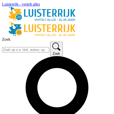
Luisterrijk - vertelt alles
Zoek
Zoek