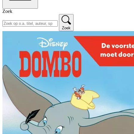
Zoek
Zoek