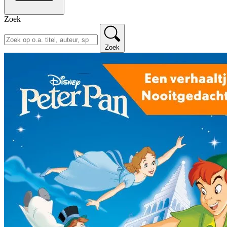
Zoek
Zoek