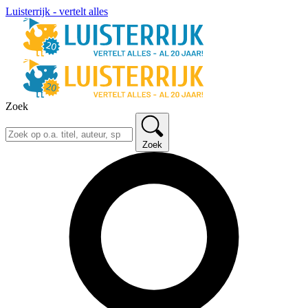
Luisterrijk - vertelt alles
Zoek
Zoek