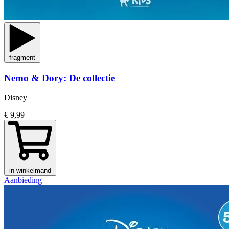
fragment
Nemo & Dory: De collectie
Disney
€ 9,99
in winkelmand
Aanbieding