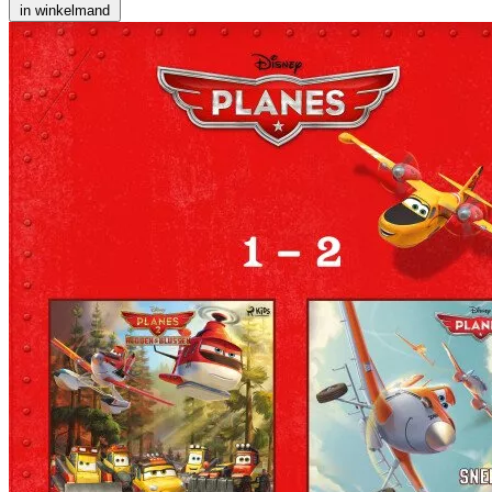
in winkelmand