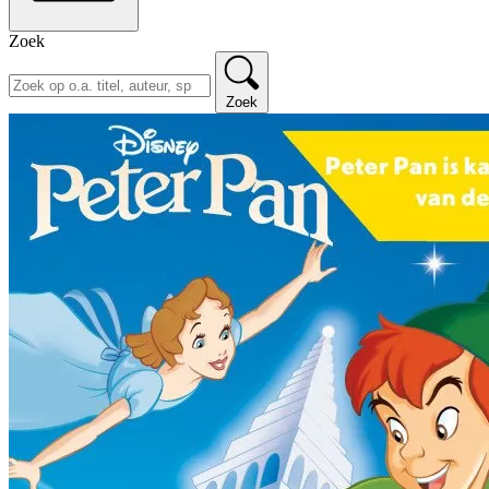
Zoek
Zoek