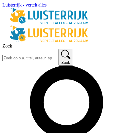
Luisterrijk - vertelt alles
Zoek
Zoek