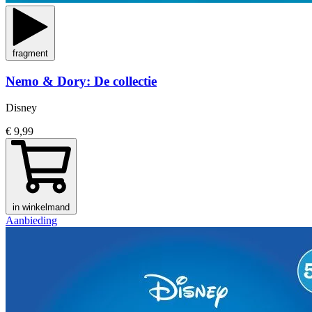
fragment
Nemo & Dory: De collectie
Disney
€ 9,99
in winkelmand
Aanbieding