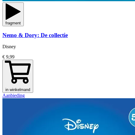
fragment
Nemo & Dory: De collectie
Disney
€ 9,99
in winkelmand
Aanbieding