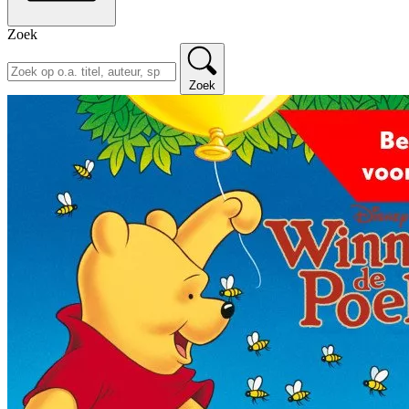
Zoek
Zoek