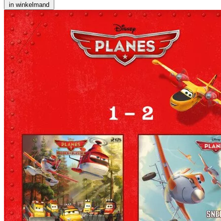
in winkelmand