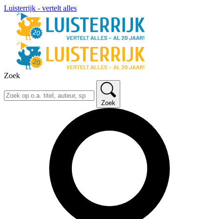
Luisterrijk - vertelt alles
Zoek
Zoek