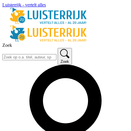
Luisterrijk - vertelt alles
Zoek
Zoek