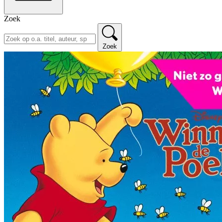
Zoek
Zoek