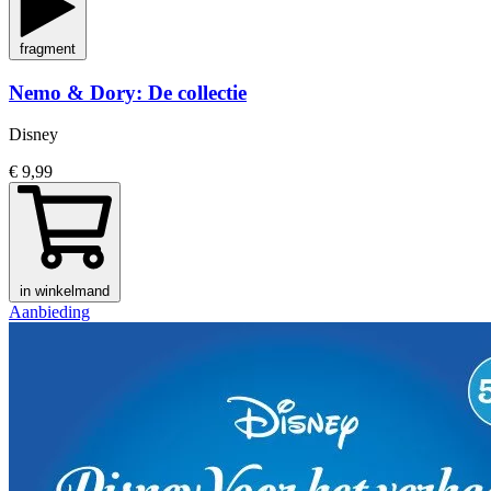
fragment
Nemo & Dory: De collectie
Disney
€ 9,99
in winkelmand
Aanbieding