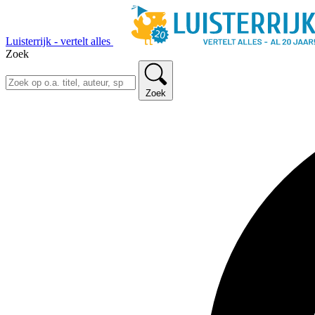
Luisterrijk - vertelt alles
Zoek
Zoek