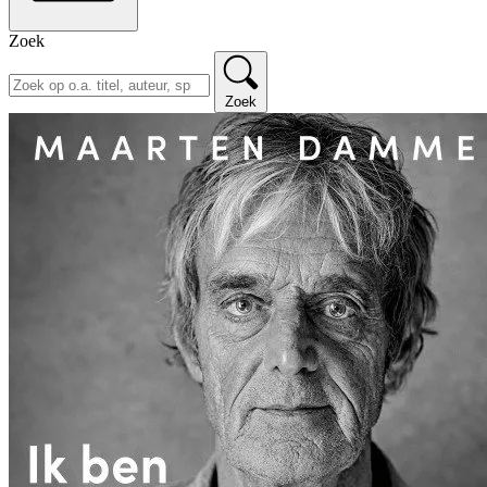
Zoek
Zoek