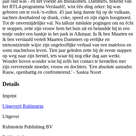
jaar oud was - en het voelde als thuiskomen. Dammers, bekend van
het RTL4-programma Verslaafd!, wist één ding zeker: hij was
geboren om te rock-'n-rollen. 45 jaar lang danste hij op de vulkaan,
nachten doorhalend op drank, coke, speed en zijn eigen hoogmoed.
Tot de onvermijdelijke val. Na talloze mislukte pogingen om nu écht
te stoppen, zette zijn vrouw hem het huis uit en belandde hij in een
tentje onder een bankje in het park in Alkmaar. In Ik ben Maarten en
ik ben verslaafd vertelt Maarten Dammers op eerlijke en
nietsontziende wijze zijn ongelooflijke verhaal van een mateloos en
soms machteloos leven. Tien jaar geleden zette hij de eerste stappen
op weg naar zijn herstel, iets waar hij nog elke dag aan werkt.
Wonder boven wonder wist hij zelfs het contact te herstellen met
zijn vervreemde moeder, vrouw en dochters. 'Een absolute aanrader.
Rauw, openhartig en confronterend.' - Saskia Noort
Details
Imprint
Uitgeverij Rubinstein
Uitgever
Rubinstein Publishing BV