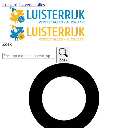
Luisterrijk - vertelt alles
Zoek
Zoek