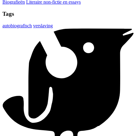
Biografieën
Literaire non-fictie en essays
Tags
autobiografisch
verslaving