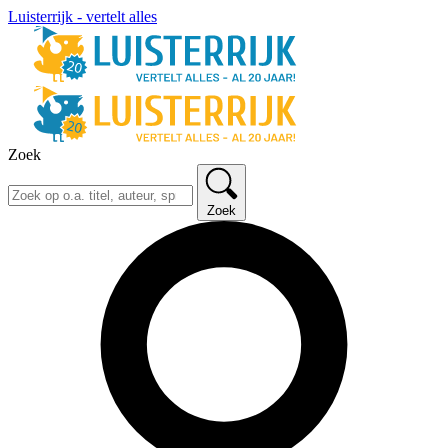
Luisterrijk - vertelt alles
Zoek
Zoek