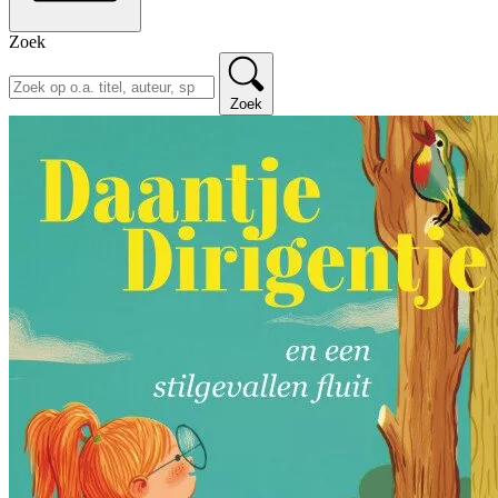
Zoek
Zoek