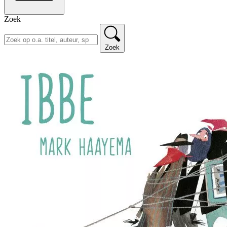
Zoek
Zoek