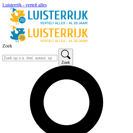
Luisterrijk - vertelt alles
Zoek
Zoek