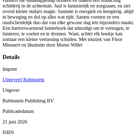
vlinders die sinaasappelsap drinken en maken een reusachtig
schilderij in de achtertuin. Juul is fantasierijk en zorgzaam, en ziet
overal kleine stukjes magie. Sammie is energiek en leergierig, altijd
in beweging en dol op alles wat rijdt. Samen vormen ze een
onafscheidelijk duo dat van elke gewone dag iets bijzonders maakt.
Een hartverwarmend luisterboek dat uitnodigt om te vertragen, te
luisteren, te voelen en te dromen. Want, achter elk hoekje kan
zomaar een kleine verrassing schuilen. Met muziek van Floor
Minnaert en illustratie door Momo Willet
Details
Imprint
Uitgeverij Rubinstein
Uitgever
Rubinstein Publishing BV
Publicatiedatum
21 juni 2026
ISBN