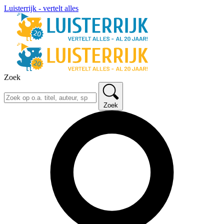
Luisterrijk - vertelt alles
Zoek
Zoek