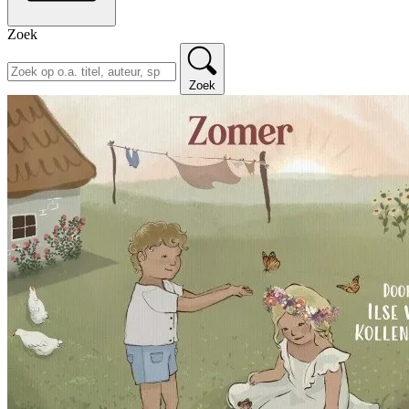
Zoek
Zoek