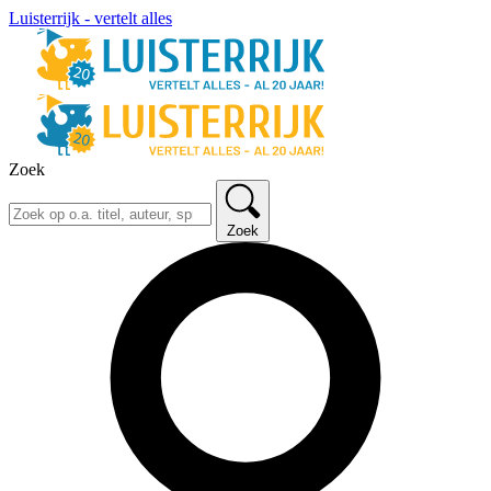
Luisterrijk - vertelt alles
Zoek
Zoek