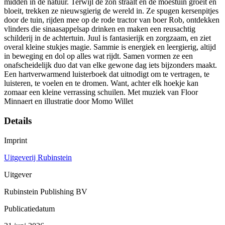
midden in de natuur. Terwijl de zon straalt en de moestuin groeit en
bloeit, trekken ze nieuwsgierig de wereld in. Ze spugen kersenpitjes
door de tuin, rijden mee op de rode tractor van boer Rob, ontdekken
vlinders die sinaasappelsap drinken en maken een reusachtig
schilderij in de achtertuin. Juul is fantasierijk en zorgzaam, en ziet
overal kleine stukjes magie. Sammie is energiek en leergierig, altijd
in beweging en dol op alles wat rijdt. Samen vormen ze een
onafscheidelijk duo dat van elke gewone dag iets bijzonders maakt.
Een hartverwarmend luisterboek dat uitnodigt om te vertragen, te
luisteren, te voelen en te dromen. Want, achter elk hoekje kan
zomaar een kleine verrassing schuilen. Met muziek van Floor
Minnaert en illustratie door Momo Willet
Details
Imprint
Uitgeverij Rubinstein
Uitgever
Rubinstein Publishing BV
Publicatiedatum