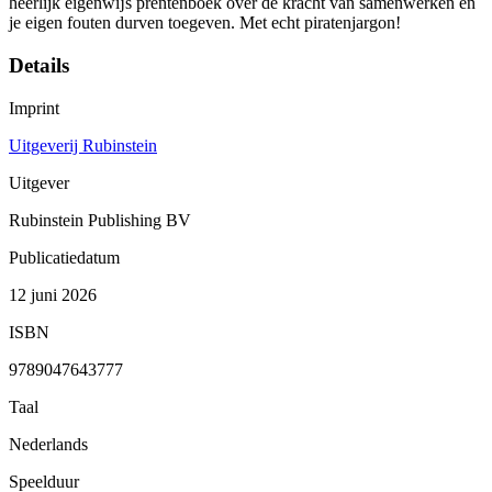
heerlijk eigenwĳs prentenboek over de kracht van samenwerken en
je eigen fouten durven toegeven. Met echt piratenjargon!
Details
Imprint
Uitgeverij Rubinstein
Uitgever
Rubinstein Publishing BV
Publicatiedatum
12 juni 2026
ISBN
9789047643777
Taal
Nederlands
Speelduur