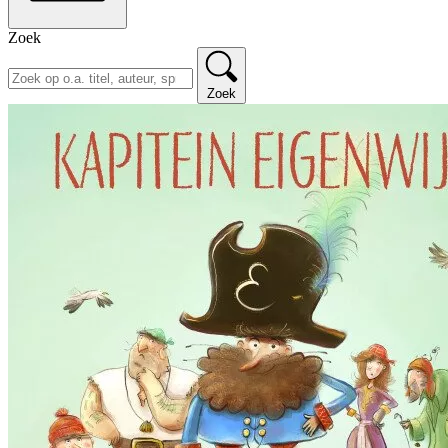
Zoek
Zoek