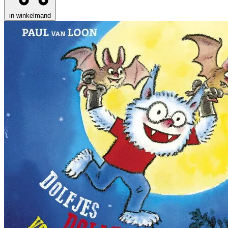
in winkelmand