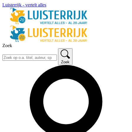
Luisterrijk - vertelt alles
Zoek
Zoek