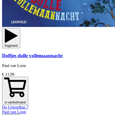
fragment
Dolfjes dolle vollemaannacht
Paul van Loon
€ 11,99
in winkelmand
De Griezelbus 7
Paul van Loon