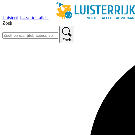
Luisterrijk - vertelt alles
Zoek
Zoek