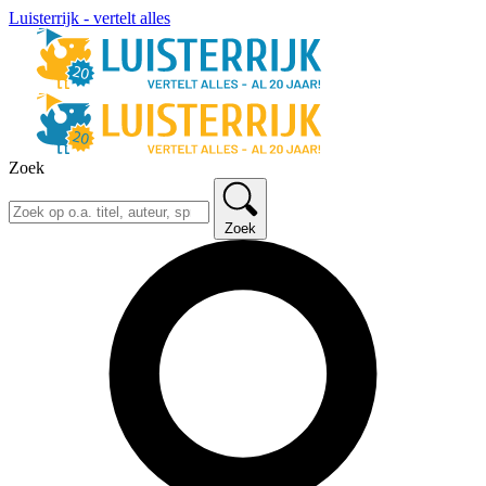
Luisterrijk - vertelt alles
Zoek
Zoek