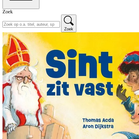
Zoek
Zoek