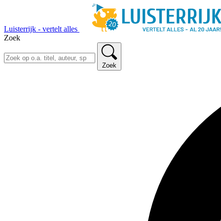
Luisterrijk - vertelt alles
Zoek
Zoek