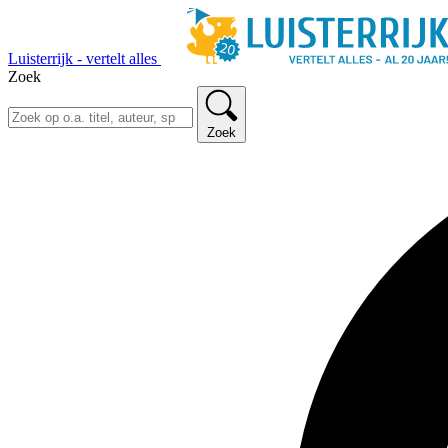
Luisterrijk - vertelt alles
Zoek
Zoek