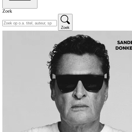
Zoek
Zoek