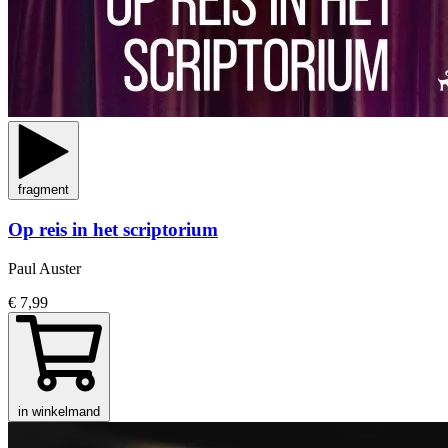
fragment
Op reis in het scriptorium
Paul Auster
€ 7,99
in winkelmand