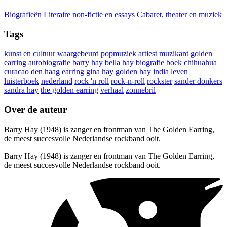
Biografieën
Literaire non-fictie en essays
Cabaret, theater en muziek
Tags
kunst en cultuur
waargebeurd
popmuziek
artiest
muzikant
golden
earring
autobiografie
barry hay
bella hay
biografie
boek
chihuahua
curacao
den haag
earring
gina hay
golden
hay
india
leven
luisterboek
nederland
rock 'n roll
rock-n-roll
rockster
sander donkers
sandra hay
the golden earring
verhaal
zonnebril
Over de auteur
Barry Hay (1948) is zanger en frontman van The Golden Earring,
de meest succesvolle Nederlandse rockband ooit.
Barry Hay (1948) is zanger en frontman van The Golden Earring,
de meest succesvolle Nederlandse rockband ooit.