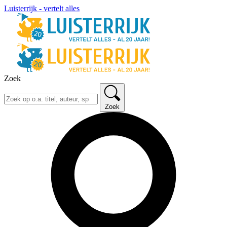
Luisterrijk - vertelt alles
Zoek
Zoek