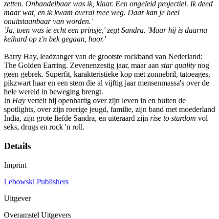
zetten. Onhandelbaar was ik, klaar. Een ongeleid projectiel. Ik deed
maar wat, en ik kwam overal mee weg. Daar kan je heel
onuitstaanbaar van worden.'
'Ja, toen was ie echt een prinsje,' zegt Sandra. 'Maar hij is daarna
keihard op z'n bek gegaan, hoor.'
Barry Hay, leadzanger van de grootste rockband van Nederland:
The Golden Earring. Zevenenzestig jaar, maar aan
star quality
nog
geen gebrek. Superfit, karakteristieke kop met zonnebril, tatoeages,
pikzwart haar en een stem die al vijftig jaar mensenmassa's over de
hele wereld in beweging brengt.
In
Hay
vertelt hij openhartig over zijn leven in en buiten de
spotlights, over zijn roerige jeugd, familie, zijn band met moederland
India, zijn grote liefde Sandra, en uiteraard zijn
rise to stardom
vol
seks, drugs en rock 'n roll.
Details
Imprint
Lebowski Publishers
Uitgever
Overamstel Uitgevers