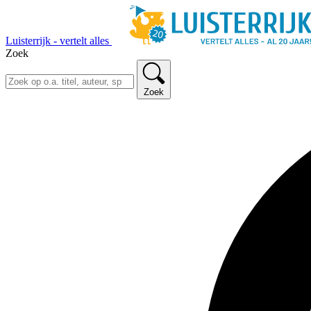
Luisterrijk - vertelt alles
Zoek
Zoek