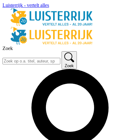
Luisterrijk - vertelt alles
Zoek
Zoek