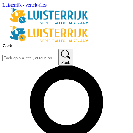
Luisterrijk - vertelt alles
Zoek
Zoek