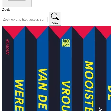
Zoek
Zoek