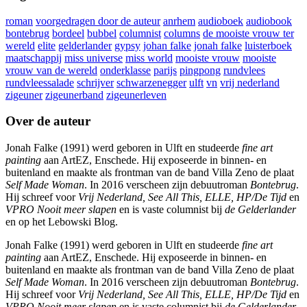
roman
voorgedragen door de auteur
anrhem
audioboek
audiobook
bontebrug
bordeel
bubbel
columnist
columns
de mooiste vrouw ter
wereld
elite
gelderlander
gypsy
johan falke
jonah falke
luisterboek
maatschappij
miss universe
miss world
mooiste vrouw
mooiste
vrouw van de wereld
onderklasse
parijs
pingpong
rundvlees
rundvleessalade
schrijver
schwarzenegger
ulft
vn
vrij nederland
zigeuner
zigeunerband
zigeunerleven
Over de auteur
Jonah Falke (1991) werd geboren in Ulft en studeerde
fine art
painting
aan ArtEZ, Enschede. Hij exposeerde in binnen- en
buitenland en maakte als frontman van de band Villa Zeno de plaat
Self Made Woman
. In 2016 verscheen zijn debuutroman
Bontebrug
.
Hij schreef voor
Vrij Nederland, See All This, ELLE, HP/De Tijd
en
VPRO Nooit meer slapen
en is vaste columnist bij
de Gelderlander
en op het Lebowski Blog.
Jonah Falke (1991) werd geboren in Ulft en studeerde
fine art
painting
aan ArtEZ, Enschede. Hij exposeerde in binnen- en
buitenland en maakte als frontman van de band Villa Zeno de plaat
Self Made Woman
. In 2016 verscheen zijn debuutroman
Bontebrug
.
Hij schreef voor
Vrij Nederland, See All This, ELLE, HP/De Tijd
en
VPRO Nooit meer slapen
en is vaste columnist bij
de Gelderlander