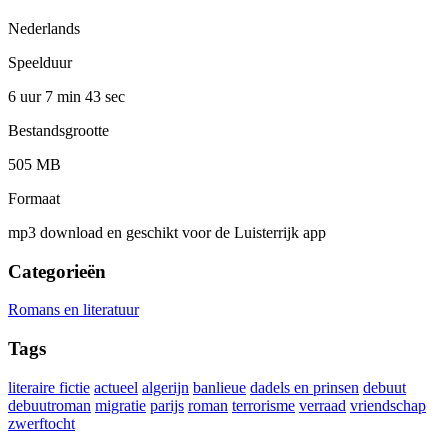
Nederlands
Speelduur
6 uur 7 min
43 sec
Bestandsgrootte
505 MB
Formaat
mp3 download en geschikt voor de Luisterrijk app
Categorieën
Romans en literatuur
Tags
literaire fictie
actueel
algerijn
banlieue
dadels en prinsen
debuut
debuutroman
migratie
parijs
roman
terrorisme
verraad
vriendschap
zwerftocht