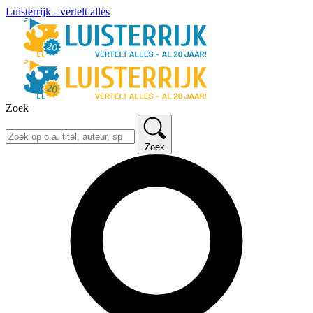
Luisterrijk - vertelt alles
Zoek
Zoek