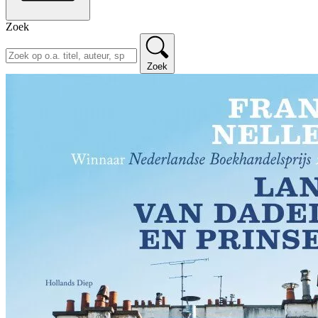
Zoek
Zoek