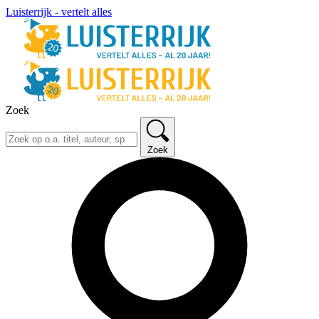
Luisterrijk - vertelt alles
Zoek
Zoek