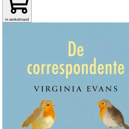
in winkelmand