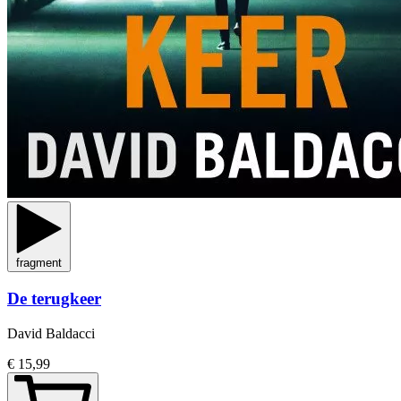
fragment
De terugkeer
David Baldacci
€ 15,99