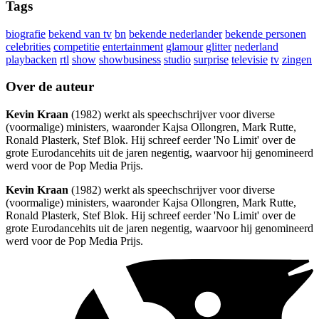
Tags
biografie
bekend van tv
bn
bekende nederlander
bekende personen
celebrities
competitie
entertainment
glamour
glitter
nederland
playbacken
rtl
show
showbusiness
studio
surprise
televisie
tv
zingen
Over de auteur
Kevin Kraan
(1982) werkt als speechschrijver voor diverse
(voormalige) ministers, waaronder Kajsa Ollongren, Mark Rutte,
Ronald Plasterk, Stef Blok. Hij schreef eerder 'No Limit' over de
grote Eurodancehits uit de jaren negentig, waarvoor hij genomineerd
werd voor de Pop Media Prijs.
Kevin Kraan
(1982) werkt als speechschrijver voor diverse
(voormalige) ministers, waaronder Kajsa Ollongren, Mark Rutte,
Ronald Plasterk, Stef Blok. Hij schreef eerder 'No Limit' over de
grote Eurodancehits uit de jaren negentig, waarvoor hij genomineerd
werd voor de Pop Media Prijs.