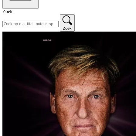
Zoek
Zoek