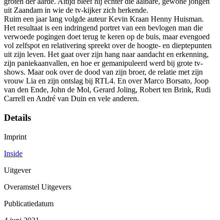
groten der aarde. Altijd bleef hij echter die aaibare, gewone jongen
uit Zaandam in wie de tv-kijker zich herkende.
Ruim een jaar lang volgde auteur Kevin Kraan Henny Huisman.
Het resultaat is een indringend portret van een bevlogen man die
verwoede pogingen doet terug te keren op de buis, maar evengoed
vol zelfspot en relativering spreekt over de hoogte- en dieptepunten
uit zijn leven. Het gaat over zijn hang naar aandacht en erkenning,
zijn paniekaanvallen, en hoe er gemanipuleerd werd bij grote tv-
shows. Maar ook over de dood van zijn broer, de relatie met zijn
vrouw Lia en zijn ontslag bij RTL4. En over Marco Borsato, Joop
van den Ende, John de Mol, Gerard Joling, Robert ten Brink, Rudi
Carrell en André van Duin en vele anderen.
Details
Imprint
Inside
Uitgever
Overamstel Uitgevers
Publicatiedatum