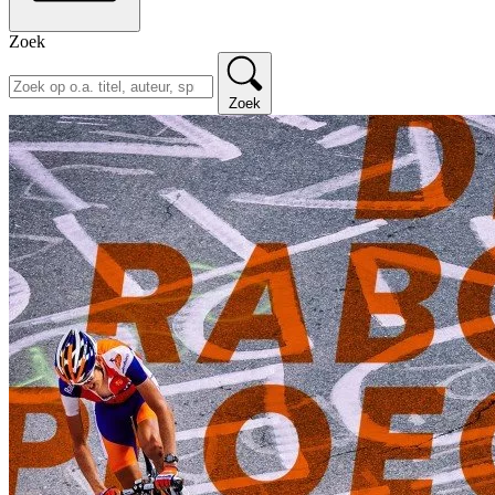
Zoek
Zoek