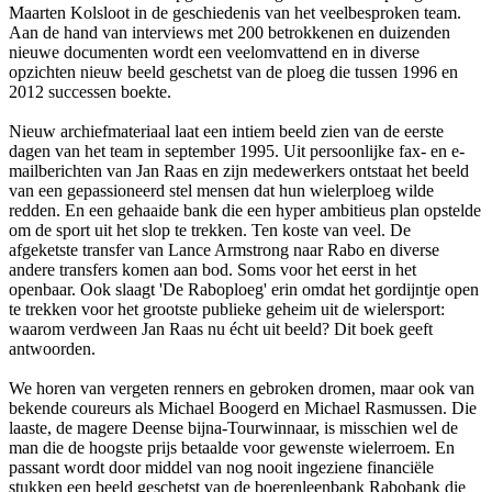
Maarten Kolsloot in de geschiedenis van het veelbesproken team.
Aan de hand van interviews met 200 betrokkenen en duizenden
nieuwe documenten wordt een veelomvattend en in diverse
opzichten nieuw beeld geschetst van de ploeg die tussen 1996 en
2012 successen boekte.
Nieuw archiefmateriaal laat een intiem beeld zien van de eerste
dagen van het team in september 1995. Uit persoonlijke fax- en e-
mailberichten van Jan Raas en zijn medewerkers ontstaat het beeld
van een gepassioneerd stel mensen dat hun wielerploeg wilde
redden. En een gehaaide bank die een hyper ambitieus plan opstelde
om de sport uit het slop te trekken. Ten koste van veel. De
afgeketste transfer van Lance Armstrong naar Rabo en diverse
andere transfers komen aan bod. Soms voor het eerst in het
openbaar. Ook slaagt 'De Raboploeg' erin omdat het gordijntje open
te trekken voor het grootste publieke geheim uit de wielersport:
waarom verdween Jan Raas nu écht uit beeld? Dit boek geeft
antwoorden.
We horen van vergeten renners en gebroken dromen, maar ook van
bekende coureurs als Michael Boogerd en Michael Rasmussen. Die
laaste, de magere Deense bijna-Tourwinnaar, is misschien wel de
man die de hoogste prijs betaalde voor gewenste wielerroem. En
passant wordt door middel van nog nooit ingeziene financiële
stukken een beeld geschetst van de boerenleenbank Rabobank die