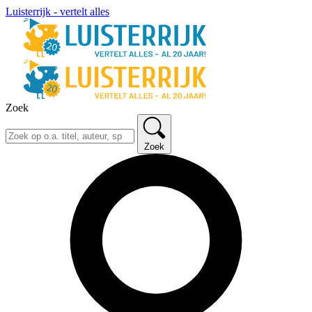
Luisterrijk - vertelt alles
Zoek
Zoek