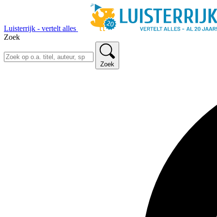
Luisterrijk - vertelt alles
Zoek
Zoek