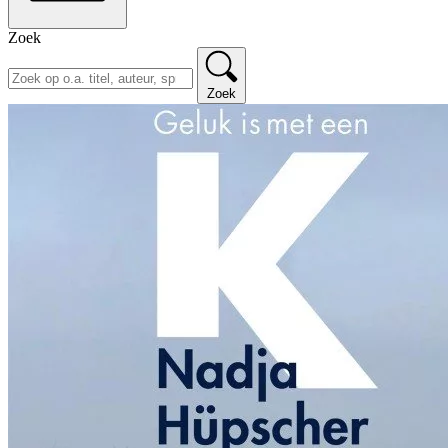
Zoek
Zoek