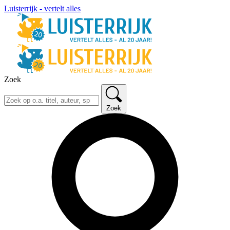
Luisterrijk - vertelt alles
Zoek
Zoek