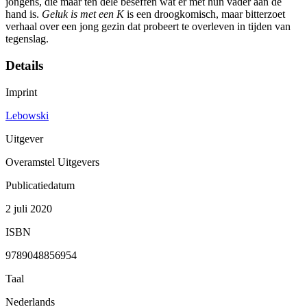
jongens, die maar ten dele beseffen wat er met hun vader aan de
hand is.
Geluk is met een K
is een droogkomisch, maar bitterzoet
verhaal over een jong gezin dat probeert te overleven in tijden van
tegenslag.
Details
Imprint
Lebowski
Uitgever
Overamstel Uitgevers
Publicatiedatum
2 juli 2020
ISBN
9789048856954
Taal
Nederlands