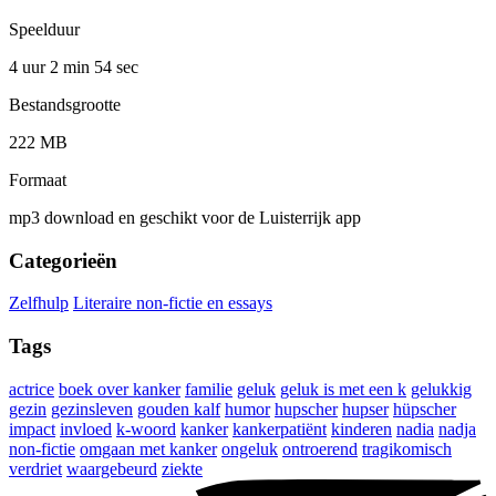
Speelduur
4 uur 2 min
54 sec
Bestandsgrootte
222 MB
Formaat
mp3 download en geschikt voor de Luisterrijk app
Categorieën
Zelfhulp
Literaire non-fictie en essays
Tags
actrice
boek over kanker
familie
geluk
geluk is met een k
gelukkig
gezin
gezinsleven
gouden kalf
humor
hupscher
hupser
hüpscher
impact
invloed
k-woord
kanker
kankerpatiënt
kinderen
nadia
nadja
non-fictie
omgaan met kanker
ongeluk
ontroerend
tragikomisch
verdriet
waargebeurd
ziekte