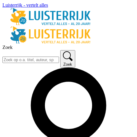
Luisterrijk - vertelt alles
Zoek
Zoek