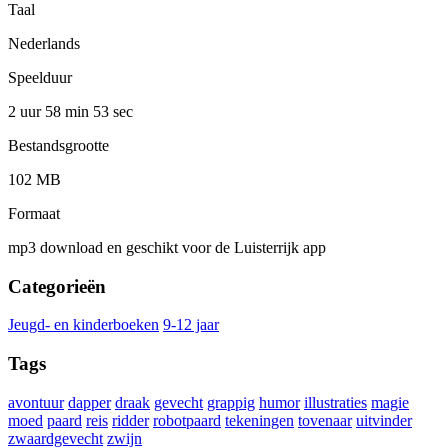
Taal
Nederlands
Speelduur
2 uur 58 min
53 sec
Bestandsgrootte
102 MB
Formaat
mp3 download en geschikt voor de Luisterrijk app
Categorieën
Jeugd- en kinderboeken
9-12 jaar
Tags
avontuur
dapper
draak
gevecht
grappig
humor
illustraties
magie
moed
paard
reis
ridder
robotpaard
tekeningen
tovenaar
uitvinder
zwaardgevecht
zwijn