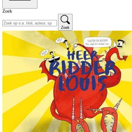
Zoek
Zoek