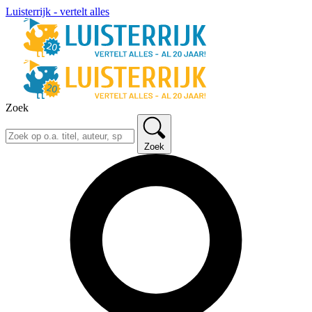
Luisterrijk - vertelt alles
Zoek
Zoek