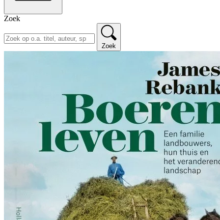
Zoek
Zoek